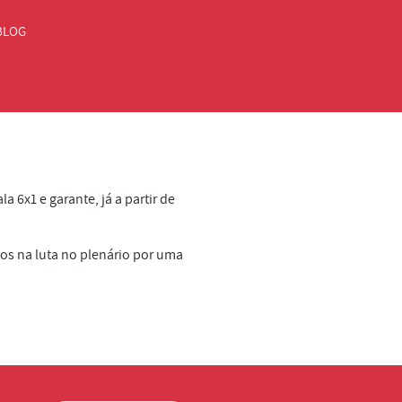
BLOG
 6x1 e garante, já a partir de
mos na luta no plenário por uma