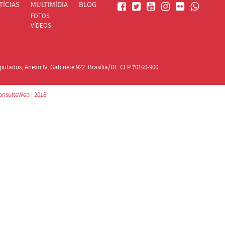
TÍCIAS
MULTIMÍDIA
BLOG
FOTOS
VÍDEOS
utados, Anexo IV, Gabinete 922. Brasília/DF. CEP 70160-900
ConsulteWeb | 2018